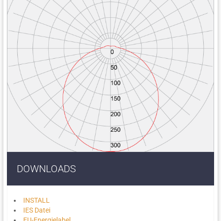
DOWNLOADS
INSTALL
IES Datei
EU-Energielabel