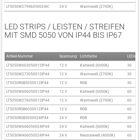
LT5050W27946050024IC
24 V
Warmweiß (2700K)
6
LED STRIPS / LEISTEN / STREIFEN
MIT SMD 5050 VON IP44 BIS IP67
Artikel-Nummer
Spannung
Lichtfarbe
LEDs/
LT5050W603050012IP44
12 V
Kaltweiß (6000k)
30
LT5050W273050012IP44
12 V
Warmweiß (2700K)
30
LT5050RGB3050012IP44
12 V
RGB
30
LT5050W606050012IP44
12 V
Kaltweiß (6000k)
60
LT5050W276050012IP44
12 V
Warmweiß (2700K)
60
LT5050RGB6050012IP44
12 V
RGB
60
LT5050RGB3050024IP44
24 V
RGB
30
LT5050W606050024IP44
24 V
Kaltweiß (6000k)
60
LT5050W406050024IP44
24 V
Neutralweiß (4000K)
60