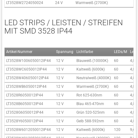
LT3528W2724050024
24 V
Warmweiß (2700K)
LED STRIPS / LEISTEN / STREIFEN
MIT SMD 3528 IP44
Artikel-Nummer
Spannung
Lichtfarbe
LEDs/M
Leis
LT3528W1006050012IP44
12 V
Blauweiß (10000K)
60
4,8
LT3528WC6050012IP44
12 V
Kaltweiß (6000k)
60
4,8
LT3528W406050012IP44
12 V
Neutralweiß (4000K)
60
4,8
LT3528WB6050012IP44
12 V
Warmweiß (2700K)
60
4,8
LT3528R6050012IP44
12 V
Rot 625-630nm
60
4,8
LT3528B6050012IP44
12 V
Blau 465-470nm
60
4,8
LT3528G6050012IP44
12 V
Grün 520-525nm
60
4,8
LT3528Y6050012IP44
12 V
Gelb 588-592nm
60
4,8
LT3528W6012050012IP44
12 V
Kaltweiß (6000k)
120
9,6