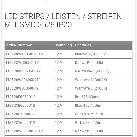
LED STRIPS / LEISTEN / STREIFEN
MIT SMD 3528 IP20
Artikel-Nummer
Spannung
Lichtfarbe
LT3528W1006050012
12 V
Blauweiß (10000K)
LT3528WC6050012
12 V
Kaltweiß (6000k)
LT3528W406050012
12 V
Neutralweiß (4000K)
LT3528W306050012
12 V
Warmweiß (3000K)
LT3528WB6050012
12 V
Warmweiß (2700K)
LT3528R6050012
12 V
Rot 625-630nm
LT3528B6050012
12 V
Blau 465-470nm
LT3528G6050012
12 V
Grün 520-525nm
LT3528Y6050012
12 V
Gelb 588-592nm
LT3528W6012050012
12 V
Kaltweiß (6000k)