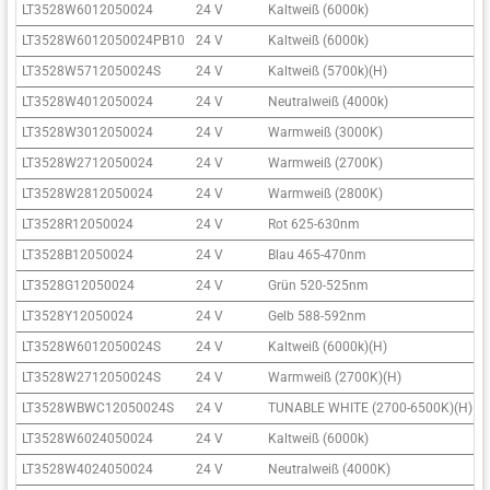
LT3528W6012050024
24 V
Kaltweiß (6000k)
LT3528W6012050024PB10
24 V
Kaltweiß (6000k)
LT3528W5712050024S
24 V
Kaltweiß (5700k)(H)
LT3528W4012050024
24 V
Neutralweiß (4000k)
LT3528W3012050024
24 V
Warmweiß (3000K)
LT3528W2712050024
24 V
Warmweiß (2700K)
LT3528W2812050024
24 V
Warmweiß (2800K)
LT3528R12050024
24 V
Rot 625-630nm
LT3528B12050024
24 V
Blau 465-470nm
LT3528G12050024
24 V
Grün 520-525nm
LT3528Y12050024
24 V
Gelb 588-592nm
LT3528W6012050024S
24 V
Kaltweiß (6000k)(H)
LT3528W2712050024S
24 V
Warmweiß (2700K)(H)
LT3528WBWC12050024S
24 V
TUNABLE WHITE (2700-6500K)(H)
LT3528W6024050024
24 V
Kaltweiß (6000k)
LT3528W4024050024
24 V
Neutralweiß (4000K)