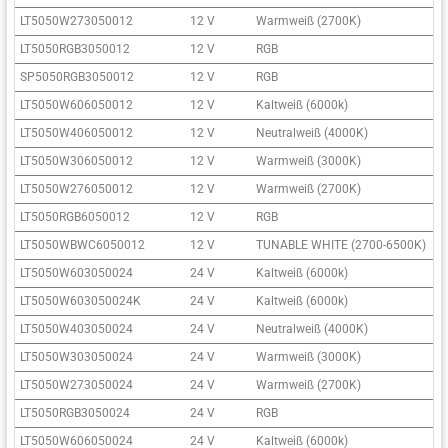
LT5050W273050012
12 V
Warmweiß (2700K)
3
LT5050RGB3050012
12 V
RGB
3
SP5050RGB3050012
12 V
RGB
3
LT5050W606050012
12 V
Kaltweiß (6000k)
6
LT5050W406050012
12 V
Neutralweiß (4000K)
6
LT5050W306050012
12 V
Warmweiß (3000K)
6
LT5050W276050012
12 V
Warmweiß (2700K)
6
LT5050RGB6050012
12 V
RGB
6
LT5050WBWC6050012
12 V
TUNABLE WHITE (2700-6500K)
6
LT5050W603050024
24 V
Kaltweiß (6000k)
3
LT5050W603050024K
24 V
Kaltweiß (6000k)
3
LT5050W403050024
24 V
Neutralweiß (4000K)
3
LT5050W303050024
24 V
Warmweiß (3000K)
3
LT5050W273050024
24 V
Warmweiß (2700K)
3
LT5050RGB3050024
24 V
RGB
3
LT5050W606050024
24 V
Kaltweiß (6000k)
6