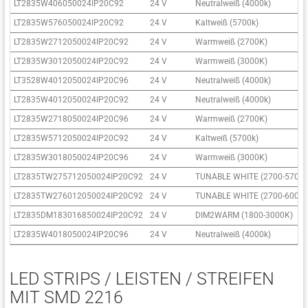
LT2835W406050024IP20C92
24 V
Neutralweiß (4000k)
LT2835W576050024IP20C92
24 V
Kaltweiß (5700k)
LT2835W2712050024IP20C92
24 V
Warmweiß (2700K)
LT2835W3012050024IP20C92
24 V
Warmweiß (3000K)
LT3528W4012050024IP20C96
24 V
Neutralweiß (4000k)
LT2835W4012050024IP20C92
24 V
Neutralweiß (4000k)
LT2835W2718050024IP20C96
24 V
Warmweiß (2700K)
LT2835W5712050024IP20C92
24 V
Kaltweiß (5700k)
LT2835W3018050024IP20C96
24 V
Warmweiß (3000K)
LT2835TW275712050024IP20C92
24 V
TUNABLE WHITE (2700-5700K
LT2835TW276012050024IP20C92
24 V
TUNABLE WHITE (2700-6000K
LT2835DM183016850024IP20C92
24 V
DIM2WARM (1800-3000K)
LT2835W4018050024IP20C96
24 V
Neutralweiß (4000k)
LED STRIPS / LEISTEN / STREIFEN
MIT SMD 2216