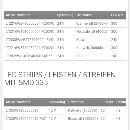
Artikel-Nummer
Spannung
Lichtfarbe
LEDs/M
Le
LT2216W2730050024IP20C90
24 V
Warmweiß (2700K)
300
1
LT2216W4030050024IP20C90
24 V
Neutralweiß (4000k)
300
1
LT2835WMEAT24030024IP65
24 V
Rosa
240
19
LT2216W5730050024IP20C90
24 V
Kaltweiß (6000k)
300
1
LT2835WGOLD24030024IP65
24 V
Gold
240
19
LED STRIPS / LEISTEN / STREIFEN
MIT SMD 335
Artikel-Nummer
Spannung
Lichtfarbe
LEDs/M
Leistung
LT335W1006050012
12 V
Kaltweiß (10000K)
60
4.8
LT335W1006050012IP67
12 V
Blauweiß (10000K)
60
4,8