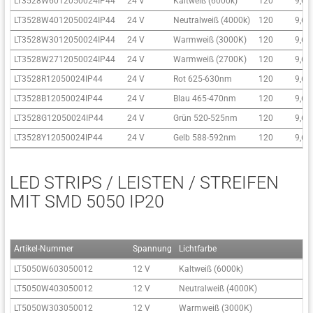
LT3528W6012050024IP44
24 V
Kaltweiß (6000k)
120
9,6
LT3528W4012050024IP44
24 V
Neutralweiß (4000k)
120
9,6
LT3528W3012050024IP44
24 V
Warmweiß (3000K)
120
9,6
LT3528W2712050024IP44
24 V
Warmweiß (2700K)
120
9,6
LT3528R12050024IP44
24 V
Rot 625-630nm
120
9,6
LT3528B12050024IP44
24 V
Blau 465-470nm
120
9,6
LT3528G12050024IP44
24 V
Grün 520-525nm
120
9,6
LT3528Y12050024IP44
24 V
Gelb 588-592nm
120
9,6
LED STRIPS / LEISTEN / STREIFEN
MIT SMD 5050 IP20
Artikel-Nummer
Spannung
Lichtfarbe
L
LT5050W603050012
12 V
Kaltweiß (6000k)
3
LT5050W403050012
12 V
Neutralweiß (4000K)
3
LT5050W303050012
12 V
Warmweiß (3000K)
3