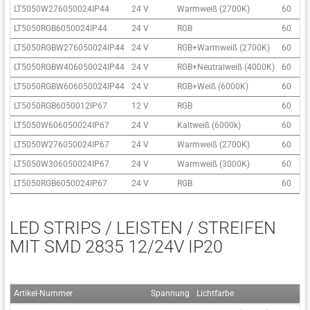
LT5050W276050024IP44
24 V
Warmweiß (2700K)
60
LT5050RGB6050024IP44
24 V
RGB
60
LT5050RGBW276050024IP44
24 V
RGB+Warmweiß (2700K)
60
LT5050RGBW406050024IP44
24 V
RGB+Neutralweiß (4000K)
60
LT5050RGBW606050024IP44
24 V
RGB+Weiß (6000K)
60
LT5050RGB6050012IP67
12 V
RGB
60
LT5050W606050024IP67
24 V
Kaltweiß (6000k)
60
LT5050W276050024IP67
24 V
Warmweiß (2700K)
60
LT5050W306050024IP67
24 V
Warmweiß (3000K)
60
LT5050RGB6050024IP67
24 V
RGB
60
LED STRIPS / LEISTEN / STREIFEN
MIT SMD 2835 12/24V IP20
Artikel-Nummer
Spannung
Lichtfarbe