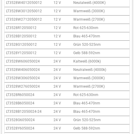
LT3528W4012050012
12 V
Neutalweiß (4000K)
LT3528W3012050012
12 V
Warmweiß (3000K)
LT3528W2712050012
12 V
Warmweiß (2700K)
LT3528R12050012
12 V
Rot 625-630nm
LT3528B12050012
12 V
Blau 465-470nm
LT3528G12050012
12 V
Grün 520-525nm
LT3528Y12050012
12 V
Gelb 588-592nm
LT3528W606050024
24 V
Kaltweiß (6000k)
LT3528W406050024
24 V
Neutralweiß (4000k)
LT3528W306050024
24 V
Warmweiß (3000K)
LT3528W276050024
24 V
Warmweiß (2700K)
LT3528R6050024
24 V
Rot 625-630nm
LT3528B6050024
24 V
Blau 465-470nm
LT3528B12050024-24
24 V
Blau 465-470nm
LT3528G6050024
24 V
Grün 520-525nm
LT3528Y6050024
24 V
Gelb 588-592nm