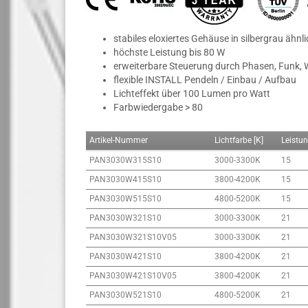
stabiles eloxiertes Gehäuse in silbergrau ähn
höchste Leistung bis 80 W
erweiterbare Steuerung durch Phasen, Funk, WI
flexible INSTALL Pendeln / Einbau / Aufbau
Lichteffekt über 100 Lumen pro Watt
Farbwiedergabe > 80
Artikel-Nummer
Lichtfarbe [K]
Leistun
PAN3030W315S10
3000-3300K
15
PAN3030W415S10
3800-4200K
15
PAN3030W515S10
4800-5200K
15
PAN3030W321S10
3000-3300K
21
PAN3030W321S10V05
3000-3300K
21
PAN3030W421S10
3800-4200K
21
PAN3030W421S10V05
3800-4200K
21
PAN3030W521S10
4800-5200K
21