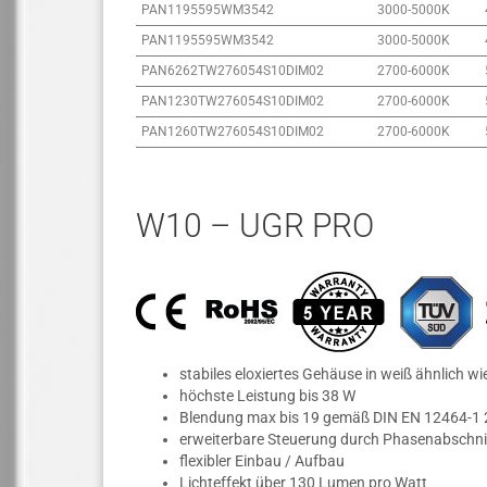
PAN1195595WM3542
3000-5000K
PAN1195595WM3542
3000-5000K
PAN6262TW276054S10DIM02
2700-6000K
PAN1230TW276054S10DIM02
2700-6000K
PAN1260TW276054S10DIM02
2700-6000K
W10 – UGR PRO
stabiles eloxiertes Gehäuse in weiß ähnlich w
höchste Leistung bis 38 W
Blendung max bis 19 gemäß DIN EN 12464-1
erweiterbare Steuerung durch Phasenabschnitt
flexibler Einbau / Aufbau
Lichteffekt über 130 Lumen pro Watt