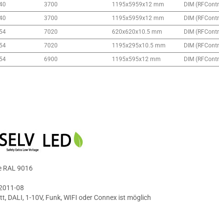
40
3700
1195x5959x12 mm
DIM (RFContro
40
3700
1195x5959x12 mm
DIM (RFContro
54
7020
620x620x10.5 mm
DIM (RFContro
54
7020
1195x295x10.5 mm
DIM (RFContro
54
6900
1195x595x12 mm
DIM (RFContro
ie RAL 9016
 2011-08
, DALI, 1-10V, Funk, WIFI oder Connex ist möglich