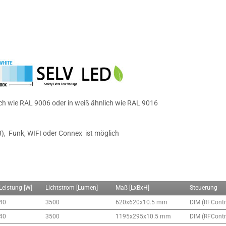
lich wie RAL 9006 oder in weiß ähnlich wie RAL 9016
), Funk, WIFI oder Connex ist möglich
Leistung [W]
Lichtstrom [Lumen]
Maß [LxBxH]
Steuerung
40
3500
620x620x10.5 mm
DIM (RFContro
40
3500
1195x295x10.5 mm
DIM (RFContro