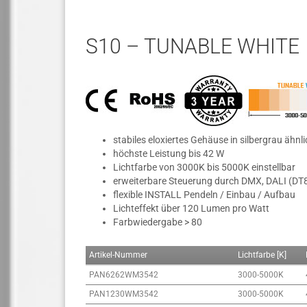
S10 – TUNABLE WHITE
stabiles eloxiertes Gehäuse in silbergrau ähn
höchste Leistung bis 42 W
Lichtfarbe von 3000K bis 5000K einstellbar
erweiterbare Steuerung durch DMX, DALI (DT8
flexible INSTALL Pendeln / Einbau / Aufbau
Lichteffekt über 120 Lumen pro Watt
Farbwiedergabe > 80
Artikel-Nummer
Lichtfarbe [K]
PAN6262WM3542
3000-5000K
PAN1230WM3542
3000-5000K