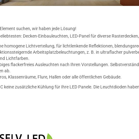
-Element suchen, wir haben jede Lösung!
e beliebtesten: Decken-Einbauleuchten, LED-Panel für diverse Rasterdeck
ine homogene Lichtverteilung, für lichtlenkende Reflektionen, blendungsr
uktionssteigernde Arbeitsplatzbeleuchtungen, z. B. in ultraflacher pulv
nd Lichtfarben.
ebiges flackerfreies Ausleuchten nach Ihren Vorstellungen. Selbstverständ
en ab.
 Büros, Klassenräume, Flure, Hallen oder alle öffentlichen Gebäude.
 C keine zusätzliche Kühlung für Ihre LED Panele. Die Leuchtdioden habe