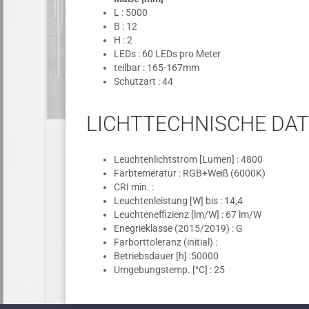
L : 5000
B : 12
H : 2
LEDs : 60 LEDs pro Meter
teilbar : 165-167mm
Schutzart : 44
LICHTTECHNISCHE DA
Leuchtenlichtstrom [Lumen] : 4800
Farbtemeratur : RGB+Weiß (6000K)
CRI min. :
Leuchtenleistung [W] bis : 14,4
Leuchteneffizienz [lm/W] : 67 lm/W
Enegrieklasse (2015/2019) : G
Farborttoleranz (initial) :
Betriebsdauer [h] :50000
Umgebungstemp. [°C] : 25