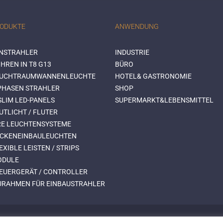
RODUKTE
ANWENDUNG
NSTRAHLER
INDUSTRIE
HREN IN T8 G13
BÜRO
EUCHTRAUMWANNENLEUCHTE
HOTEL& GASTRONOMIE
-PHASEN STRAHLER
SHOP
SLIM LED-PANELS
SUPERMARKT&LEBENSMITTEL
UTLICHT / FLUTER
RE LEUCHTENSYSTEME
ECKENEINBAULEUCHTEN
EXIBLE LEISTEN / STRIPS
ODULE
TEUERGERÄT / CONTROLLER
URAHMEN FÜR EINBAUSTRAHLER