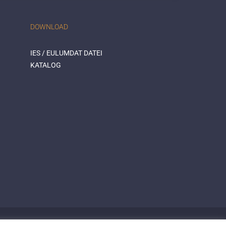
DOWNLOAD
IES / EULUMDAT DATEI
KATALOG
© 2015 Mextronic