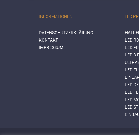
INFORMATIONEN
LED P
DATENSCHUTZERKLÄRUNG
HALLE
KONTAKT
LED RÖ
IMPRESSUM
LED F
LED 3
ULTRA
LED FL
LINEA
LED D
LED FL
LED M
LED S
EINBA
Design & Umsetzung:
ONEDOT.