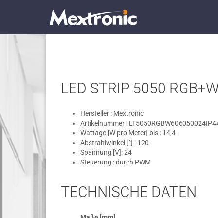
LED STRIP 5050 RGB+WE
Hersteller : Mextronic
Artikelnummer : LT5050RGBW606050024IP4
Wattage [W pro Meter] bis : 14,4
Abstrahlwinkel [°] : 120
Spannung [V]: 24
Steuerung : durch PWM
TECHNISCHE DATEN
Maße [mm]