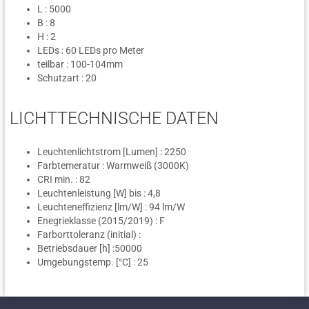
L : 5000
B : 8
H : 2
LEDs : 60 LEDs pro Meter
teilbar : 100-104mm
Schutzart : 20
LICHTTECHNISCHE DATEN
Leuchtenlichtstrom [Lumen] : 2250
Farbtemeratur : Warmweiß (3000K)
CRI min. : 82
Leuchtenleistung [W] bis : 4,8
Leuchteneffizienz [lm/W] : 94 lm/W
Enegrieklasse (2015/2019) : F
Farborttoleranz (initial) :
Betriebsdauer [h] :50000
Umgebungstemp. [°C] : 25