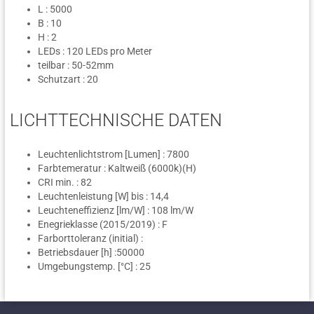
L : 5000
B : 10
H : 2
LEDs : 120 LEDs pro Meter
teilbar : 50-52mm
Schutzart : 20
LICHTTECHNISCHE DATEN
Leuchtenlichtstrom [Lumen] : 7800
Farbtemeratur : Kaltweiß (6000k)(H)
CRI min. : 82
Leuchtenleistung [W] bis : 14,4
Leuchteneffizienz [lm/W] : 108 lm/W
Enegrieklasse (2015/2019) : F
Farborttoleranz (initial) :
Betriebsdauer [h] :50000
Umgebungstemp. [°C] : 25