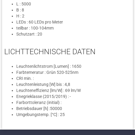
L : 5000
B : 8
H : 2
LEDs : 60 LEDs pro Meter
teilbar : 100-104mm
Schutzart : 20
LICHTTECHNISCHE DATEN
Leuchtenlichtstrom [Lumen] : 1650
Farbtemeratur : Grün 520-525nm
CRI min. :
Leuchtenleistung [W] bis : 4,8
Leuchteneffizienz [lm/W] : 69 lm/W
Enegrieklasse (2015/2019) : -
Farborttoleranz (initial) :
Betriebsdauer [h] :50000
Umgebungstemp. [°C] : 25