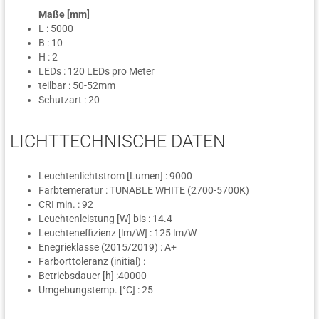
Maße [mm]
L : 5000
B : 10
H : 2
LEDs : 120 LEDs pro Meter
teilbar : 50-52mm
Schutzart : 20
LICHTTECHNISCHE DATEN
Leuchtenlichtstrom [Lumen] : 9000
Farbtemeratur : TUNABLE WHITE (2700-5700K)
CRI min. : 92
Leuchtenleistung [W] bis : 14.4
Leuchteneffizienz [lm/W] : 125 lm/W
Enegrieklasse (2015/2019) : A+
Farborttoleranz (initial) :
Betriebsdauer [h] :40000
Umgebungstemp. [°C] : 25