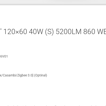
120×60 40W (S) 5200LM 860 WEI
06V01
x/Casambi/Zigbee 3.0] (Optinal)