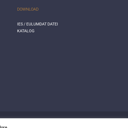
DOWNLOAD
IES / EULUMDAT DATEI
KATALOG
© 2015 Mextronic
More