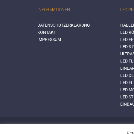
INFORMATIONEN
LED P
DATENSCHUTZERKLÄRUNG
HALLE
KONTAKT
LED RÖ
IMPRESSUM
LED F
LED 3
ULTRA
LED FL
LINEA
LED D
LED FL
LED M
LED S
EINBA
Design & Umsetzung:
ONEDOT.
Bit