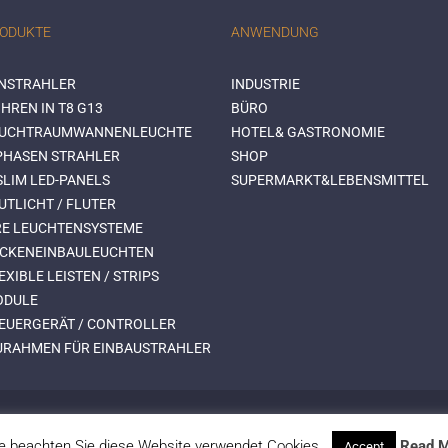
RODUKTE
ANWENDUNG
NSTRAHLER
INDUSTRIE
HREN IN T8 G13
BÜRO
EUCHTRAUMWANNENLEUCHTE
HOTEL& GASTRONOMIE
-PHASEN STRAHLER
SHOP
SLIM LED-PANELS
SUPERMARKT&LEBENSMITTEL
UTLICHT / FLUTER
RE LEUCHTENSYSTEME
ECKENEINBAULEUCHTEN
EXIBLE LEISTEN / STRIPS
ODULE
TEUERGERÄT / CONTROLLER
URAHMEN FÜR EINBAUSTRAHLER
te beachten Sie diese Website verwendet Cookies..
Read 
Accept