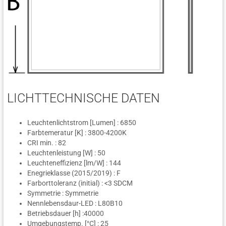
LICHTTECHNISCHE DATEN
Leuchtenlichtstrom [Lumen] : 6850
Farbtemeratur [K] : 3800-4200K
CRI min. : 82
Leuchtenleistung [W] : 50
Leuchteneffizienz [lm/W] : 144
Enegrieklasse (2015/2019) : F
Farborttoleranz (initial) : <3 SDCM
Symmetrie : Symmetrie
Nennlebensdaur-LED : L80B10
Betriebsdauer [h] :40000
Umgebungstemp. [°C] : 25