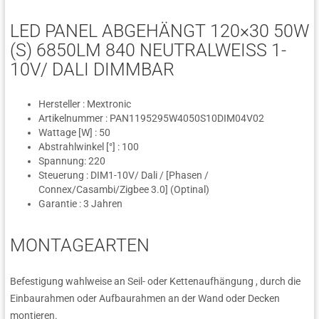
LED PANEL ABGEHÄNGT 120×30 50W
(S) 6850LM 840 NEUTRALWEISS 1-1
0V/ DALI DIMMBAR
Hersteller : Mextronic
Artikelnummer : PAN1195295W4050S10DIM04V02
Wattage [W] : 50
Abstrahlwinkel [°] : 100
Spannung: 220
Steuerung : DIM1-10V/ Dali / [Phasen /
Connex/Casambi/Zigbee 3.0] (Optinal)
Garantie : 3 Jahren
MONTAGEARTEN
Befestigung wahlweise an Seil- oder Kettenaufhängung , durch die
Einbaurahmen oder Aufbaurahmen an der Wand oder Decken
montieren.