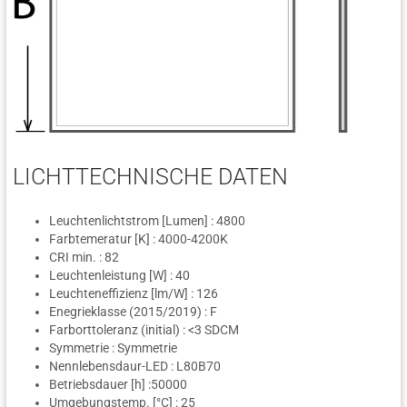
LICHTTECHNISCHE DATEN
Leuchtenlichtstrom [Lumen] : 4800
Farbtemeratur [K] : 4000-4200K
CRI min. : 82
Leuchtenleistung [W] : 40
Leuchteneffizienz [lm/W] : 126
Enegrieklasse (2015/2019) : F
Farborttoleranz (initial) : <3 SDCM
Symmetrie : Symmetrie
Nennlebensdaur-LED : L80B70
Betriebsdauer [h] :50000
Umgebungstemp. [°C] : 25