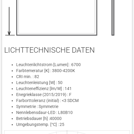
LICHTTECHNISCHE DATEN
Leuchtenlichtstrom [Lumen] : 6700
Farbtemeratur [K] : 3800-4200K
CRI min. : 82
Leuchtenleistung [W] : 50
Leuchteneffizienz [lm/W] : 141
Enegrieklasse (2015/2019) : F
Farborttoleranz (initial) : <3 SDCM
Symmetrie : Symmetrie
Nennlebensdaur-LED : L80B10
Betriebsdauer [h] :40000
Umgebungstemp. [°C] : 25