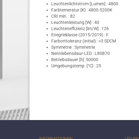
Leuchtenlichtstrom [Lumen] : 4800
Farbtemeratur [K] : 4800-5200K
CRI min. : 82
Leuchtenleistung [W] : 40
Leuchteneffizienz [lm/W] : 126
Enegrieklasse (2015/2019) : F
Farborttoleranz (initial) : <3 SDCM
Symmetrie : Symmetrie
Nennlebensdaur-LED : L80B70
Betriebsdauer [h] :50000
Umgebungstemp. [°C] : 25
INFORMATIONEN
LED P