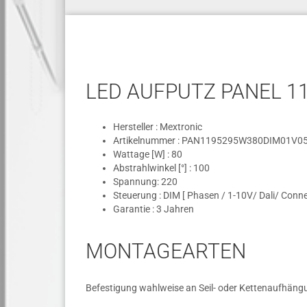
LED AUFPUTZ PANEL 1
Hersteller : Mextronic
Artikelnummer : PAN1195295W380DIM01V0
Wattage [W] : 80
Abstrahlwinkel [°] : 100
Spannung: 220
Steuerung : DIM [ Phasen / 1-10V/ Dali/ Conn
Garantie : 3 Jahren
MONTAGEARTEN
Befestigung wahlweise an Seil- oder Kettenaufhän