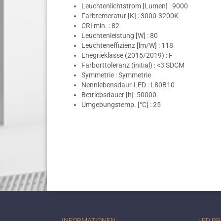
Leuchtenlichtstrom [Lumen] : 9000
Farbtemeratur [K] : 3000-3200K
CRI min. : 82
Leuchtenleistung [W] : 80
Leuchteneffizienz [lm/W] : 118
Enegrieklasse (2015/2019) : F
Farborttoleranz (initial) : <3 SDCM
Symmetrie : Symmetrie
Nennlebensdaur-LED : L80B10
Betriebsdauer [h] :50000
Umgebungstemp. [°C] : 25
INFORMATIONEN
LED P