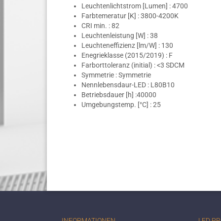
Leuchtenlichtstrom [Lumen] : 4700
Farbtemeratur [K] : 3800-4200K
CRI min. : 82
Leuchtenleistung [W] : 38
Leuchteneffizienz [lm/W] : 130
Enegrieklasse (2015/2019) : F
Farborttoleranz (initial) : <3 SDCM
Symmetrie : Symmetrie
Nennlebensdaur-LED : L80B10
Betriebsdauer [h] :40000
Umgebungstemp. [°C] : 25
INFORMATIONEN
LED P