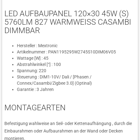
LED AUFBAUPANEL 120×30 45W (S)
5760LM 827 WARMWEISS CASAMBI D
IMMBAR
Hersteller : Mextronic
Artikelnummer : PAN1195295W2745S10DIM06V05
Wattage [W] : 45
Abstrahlwinkel [°] : 100
Spannung: 220
Steuerung : DIM1-10V/ Dali / [Phasen /
Connex/Casambi/Zigbee 3.0] (Optinal)
Garantie : 3 Jahren
MONTAGEARTEN
Befestigung wahlweise an Seil- oder Kettenaufhängung , durch die
Einbaurahmen oder Aufbaurahmen an der Wand oder Decken
montieren.