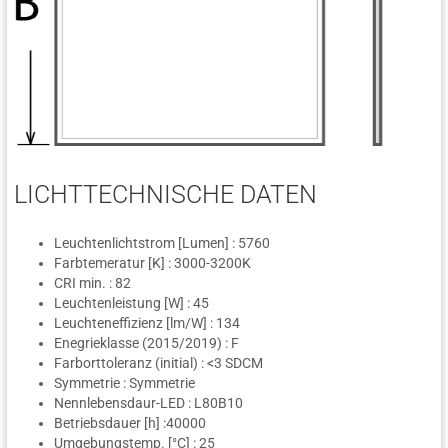
LICHTTECHNISCHE DATEN
Leuchtenlichtstrom [Lumen] : 5760
Farbtemeratur [K] : 3000-3200K
CRI min. : 82
Leuchtenleistung [W] : 45
Leuchteneffizienz [lm/W] : 134
Enegrieklasse (2015/2019) : F
Farborttoleranz (initial) : <3 SDCM
Symmetrie : Symmetrie
Nennlebensdaur-LED : L80B10
Betriebsdauer [h] :40000
Umgebungstemp. [°C] : 25