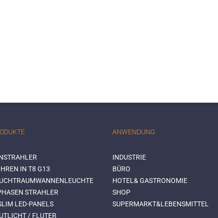
RODUKTE
ANWENDUNG
NSTRAHLER
INDUSTRIE
HREN IN T8 G13
BÜRO
EUCHTRAUMWANNENLEUCHTE
HOTEL& GASTRONOMIE
-PHASEN STRAHLER
SHOP
SLIM LED-PANELS
SUPERMARKT&LEBENSMITTEL
UTLICHT / FLUTER