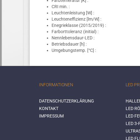
Farbtemeratur [K] :
CRI min. :
Leuchtenleistung [W] :
Leuchteneffizienz [lm/W] :
Enegrieklasse (2015/2019) :
Farborttoleranz (initial) :
Nennlebensdaur-LED :
Betriebsdauer [h] :
Umgebungstemp. [°C] :
INFORMATIONEN
LED P
DATENSCHUTZERKLÄRUNG
HALLE
KONTAKT
LED RÖ
IMPRESSUM
LED F
LED 3
ULTRA
LED FL