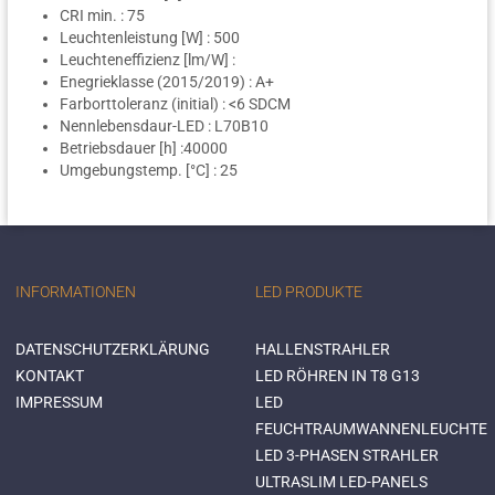
CRI min. : 75
Leuchtenleistung [W] : 500
Leuchteneffizienz [lm/W] :
Enegrieklasse (2015/2019) : A+
Farborttoleranz (initial) : <6 SDCM
Nennlebensdaur-LED : L70B10
Betriebsdauer [h] :40000
Umgebungstemp. [°C] : 25
INFORMATIONEN
LED PRODUKTE
DATENSCHUTZERKLÄRUNG
HALLENSTRAHLER
KONTAKT
LED RÖHREN IN T8 G13
IMPRESSUM
LED
FEUCHTRAUMWANNENLEUCHTE
LED 3-PHASEN STRAHLER
ULTRASLIM LED-PANELS