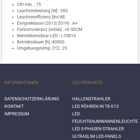
CRI min. : 75
Leuchtenleistung [W] : 500
Leuchteneffizienz [lm/W] :
Enegrieklasse (2015/2019) : A+
Farborttoleranz (initial) : <6 SDCM
Nennlebensdaur-LED : L70B10
Betriebsdauer [h] :40000
Umgebungstemp. [°C] : 25
INFORMATIONEN
LED PRODUKTE
DATENSCHUTZERKLÄRUNG
HALLENSTRAHLER
KONTAKT
LED RÖHREN IN T8 G13
IMPRESSUM
LED
FEUCHTRAUMWANNENLEUCHTE
LED 3-PHASEN STRAHLER
ULTRASLIM LED-PANELS