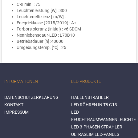
CRI min. : 75
Leuchtenleistung [W] : 300
Leuchteneffizienz [lm/W] :
Enegrieklasse (2015/2019) : A+
Farborttoleranz (initial) : <6 SDCM
Nennlebensdaur-LED : L70B10
Betriebsdauer [h] :40000
Umgebungstemp. [°C] : 25
INFORMATIONEN
LED PRODUKTE
DATENSCHUTZERKLÄRUNG
HALLENSTRAHLER
KONTAKT
LED RÖHREN IN T8 G13
IMPRESSUM
LED
FEUCHTRAUMWANNENLEUCHTE
LED 3-PHASEN STRAHLER
ULTRASLIM LED-PANELS