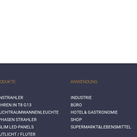
RODUKTE
ANWENDUNG
NSTRAHLER
INDUSTRIE
HREN IN T8 G13
BÜRO
EUCHTRAUMWANNENLEUCHTE
HOTEL& GASTRONOMIE
-PHASEN STRAHLER
SHOP
SLIM LED-PANELS
SUPERMARKT&LEBENSMITTEL
UTLICHT / FLUTER