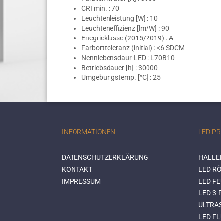
CRI min. : 70
Leuchtenleistung [W] : 10
Leuchteneffizienz [lm/W] : 90
Enegrieklasse (2015/2019) : A
Farborttoleranz (initial) : <6 SDCM
Nennlebensdaur-LED : L70B10
Betriebsdauer [h] : 30000
Umgebungstemp. [°C] : 25
INFORMATIONEN
LED P
DATENSCHUTZERKLÄRUNG
HALLE
KONTAKT
LED RÖ
IMPRESSUM
LED F
LED 3
ULTRA
LED FL