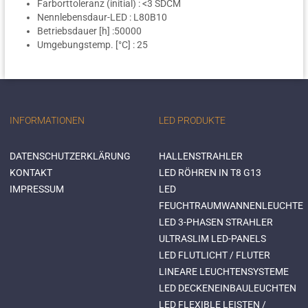
Farborttoleranz (initial) : <3 SDCM
Nennlebensdaur-LED : L80B10
Betriebsdauer [h] :50000
Umgebungstemp. [°C] : 25
INFORMATIONEN
LED PRODUKTE
DATENSCHUTZERKLÄRUNG
HALLENSTRAHLER
KONTAKT
LED RÖHREN IN T8 G13
IMPRESSUM
LED
FEUCHTRAUMWANNENLEUCHTE
LED 3-PHASEN STRAHLER
ULTRASLIM LED-PANELS
LED FLUTLICHT / FLUTER
LINEARE LEUCHTENSYSTEME
LED DECKENEINBAULEUCHTEN
LED FLEXIBLE LEISTEN /