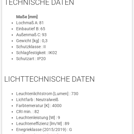
TECHNISCHE DATEN
Maße [mm]
Lochmaß A: 81
Einbautief B: 65
Außenmaß C: 93
Gewicht [kg] : 0,3
Schutzklasse : II
Schlagfestigkeit : IK02
Schutzart : IP20
LICHTTECHNISCHE DATEN
Leuchtenlichtstrom [Lumen] : 730
Lichtfarb : Neutralweiß
Farbtemeratur [K] : 4000
CRI min. : 82
Leuchtenleistung [W] : 9
Leuchteneffizienz [lm/W] : 89
Enegrieklasse (2015/2019) : G