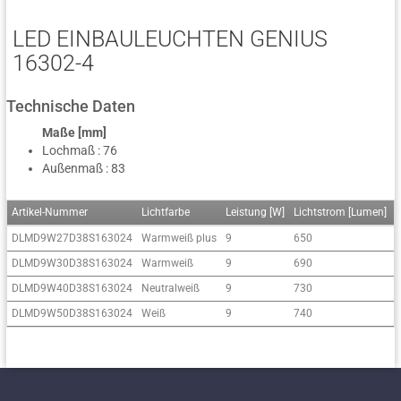
LED EINBAULEUCHTEN GENIUS
16302-4
Technische Daten
Maße [mm]
Lochmaß : 76
Außenmaß : 83
Artikel-Nummer
Lichtfarbe
Leistung [W]
Lichtstrom [Lumen]
C
DLMD9W27D38S163024
Warmweiß plus
9
650
DLMD9W30D38S163024
Warmweiß
9
690
DLMD9W40D38S163024
Neutralweiß
9
730
DLMD9W50D38S163024
Weiß
9
740