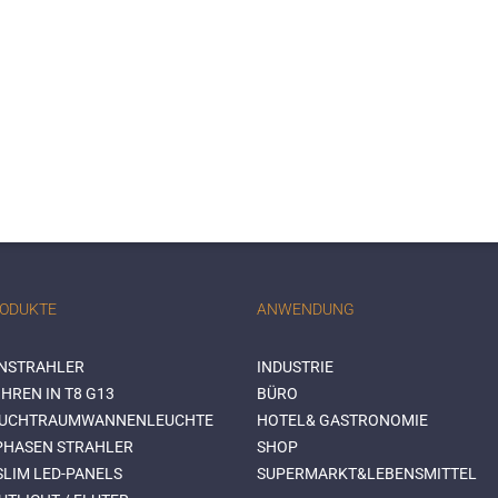
RODUKTE
ANWENDUNG
NSTRAHLER
INDUSTRIE
HREN IN T8 G13
BÜRO
EUCHTRAUMWANNENLEUCHTE
HOTEL& GASTRONOMIE
-PHASEN STRAHLER
SHOP
SLIM LED-PANELS
SUPERMARKT&LEBENSMITTEL