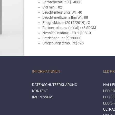
Farbtemeratur [K] : 4000
CRI min. : 82
Leuchtenleistung [W] : 40
Leuchteneffizienz [lm/W] : 88
Enegrieklasse (2015/2019) : G
Farborttoleranz (initial) : <3 SDCM
Nennlebensdaur-LED : L80B10
Betriebsdauer [h] :50000
Umgebungstemp. [°C] : 25
INFORMATIONEN
LED P
DATENSCHUTZERKLÄRUNG
HALLE
KONTAKT
LED RÖ
IMPRESSUM
LED F
LED 3
ULTRA