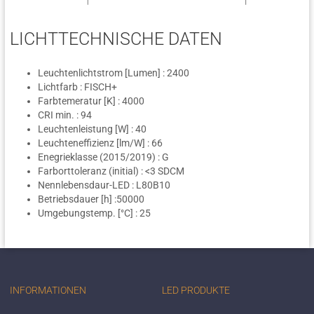
LICHTTECHNISCHE DATEN
Leuchtenlichtstrom [Lumen] : 2400
Lichtfarb : FISCH+
Farbtemeratur [K] : 4000
CRI min. : 94
Leuchtenleistung [W] : 40
Leuchteneffizienz [lm/W] : 66
Enegrieklasse (2015/2019) : G
Farborttoleranz (initial) : <3 SDCM
Nennlebensdaur-LED : L80B10
Betriebsdauer [h] :50000
Umgebungstemp. [°C] : 25
INFORMATIONEN
LED PRODUKTE