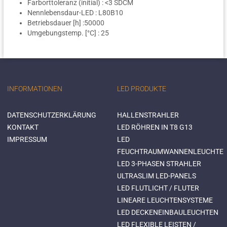
Farborttoleranz (initial) : <3 SDCM
Nennlebensdaur-LED : L80B10
Betriebsdauer [h] :50000
Umgebungstemp. [°C] : 25
INFORMATIONEN
LED PRODUKTE
DATENSCHUTZERKLÄRUNG
HALLENSTRAHLER
KONTAKT
LED RÖHREN IN T8 G13
IMPRESSUM
LED
FEUCHTRAUMWANNENLEUCHTE
LED 3-PHASEN STRAHLER
ULTRASLIM LED-PANELS
LED FLUTLICHT / FLUTER
LINEARE LEUCHTENSYSTEME
LED DECKENEINBAULEUCHTEN
LED FLEXIBLE LEISTEN /