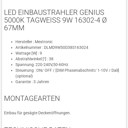
LED EINBAUSTRAHLER GENIUS
5000K TAGWEISS 9W 16302-4 Ø 6
7MM
Hersteller : Mextronic
Artikelnummer : DLMD9W50D38S163024
Wattage [W] : 9
Abstrahlwinkel [°] : 38
Spannung: 220-240V,50-60Hz
Steuerung : ON/ OFF / [DIM Phasenabschnitt/ 1-10V / Dali]
(optional)
Garantie : 3 Jahren
MONTAGEARTEN
Einbau für gesägte Deckenöffnungen.