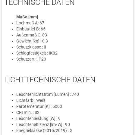
TECHNISCHE DATEN
Maße [mm]
Lochmaß A: 67
Einbautief B: 65
Außenmaß C: 83
Gewicht [kg] : 0,3
Schutzklasse : II
Schlagfestigkeit : IK02
Schutzart : IP20
LICHTTECHNISCHE DATEN
Leuchtenlichtstrom [Lumen] : 740
Lichtfarb : Weiß
Farbtemeratur [K] : 5000
CRI min. : 82
Leuchtenleistung [W] : 9
Leuchteneffizienz [lm/W] : 90
Enegrieklasse (2015/2019) : G