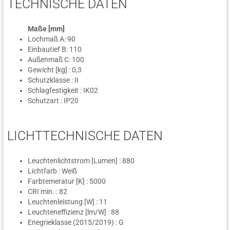
TECHNISCHE DATEN
Maße [mm]
Lochmaß A: 90
Einbautief B: 110
Außenmaß C: 100
Gewicht [kg] : 0,3
Schutzklasse : II
Schlagfestigkeit : IK02
Schutzart : IP20
LICHTTECHNISCHE DATEN
Leuchtenlichtstrom [Lumen] : 880
Lichtfarb : Weiß
Farbtemeratur [K] : 5000
CRI min. : 82
Leuchtenleistung [W] : 11
Leuchteneffizienz [lm/W] : 88
Enegrieklasse (2015/2019) : G