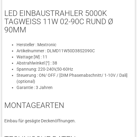
LED EINBAUSTRAHLER 5000K
TAGWEISS 11W 02-90C RUND Ø 9
0MM
Hersteller : Mextronic
Artikelnummer : DLMD11W50D38S2090C
Wattage [W] : 11
Abstrahlwinkel [°] : 38
Spannung: 220-240V,50-60Hz
Steuerung : ON/ OFF / [DIM Phasenabschnitt/ 1-10V / Dali]
(optional)
Garantie : 3 Jahren
MONTAGEARTEN
Einbau für gesägte Deckenöffnungen.