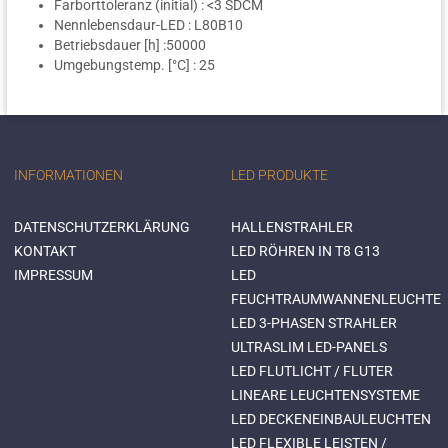
Farborttoleranz (initial) : <3 SDCM
Nennlebensdaur-LED : L80B10
Betriebsdauer [h] :50000
Umgebungstemp. [°C] : 25
INFORMATIONEN
LED PRODUKTE
DATENSCHUTZERKLÄRUNG
HALLENSTRAHLER
KONTAKT
LED RÖHREN IN T8 G13
IMPRESSUM
LED
FEUCHTRAUMWANNENLEUCHTE
LED 3-PHASEN STRAHLER
ULTRASLIM LED-PANELS
LED FLUTLICHT / FLUTER
LINEARE LEUCHTENSYSTEME
LED DECKENEINBAULEUCHTEN
LED FLEXIBLE LEISTEN /